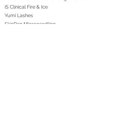
iS Clinical Fire & Ice
Yumi Lashes
SkinPen Microneedling
Chemical Peelings
Gutscheine
Verschenken Sie Wohlfühlmomente
und machen ihren Liebsten eine
Freude und überraschen sie mit
einem Gutschein von Milka Skin.
Terminabsagen
Terminausfälle führen zu unnötigen