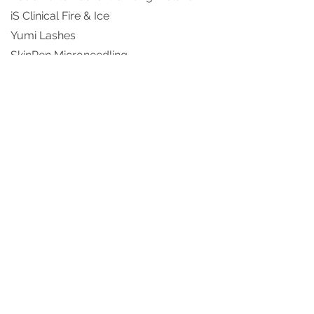
iS Clinical Fire & Ice
Yumi Lashes
SkinPen Microneedling
Chemical Peelings
Gutscheine
Verschenken Sie Wohlfühlmomente
und machen ihren Liebsten eine
Freude und überraschen sie mit
einem Gutschein von Milka Skin.
Terminabsagen
Terminausfälle führen zu unnötigen