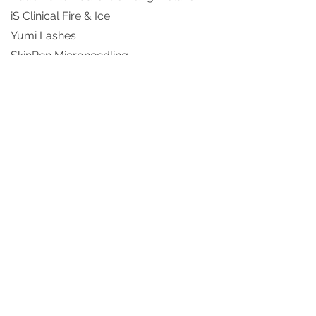
iS Clinical Fire & Ice
Yumi Lashes
SkinPen Microneedling
Chemical Peelings
Gutscheine
Verschenken Sie Wohlfühlmomente
und machen ihren Liebsten eine
Freude und überraschen sie mit
einem Gutschein von Milka Skin.
Terminabsagen
Terminausfälle führen zu unnötigen