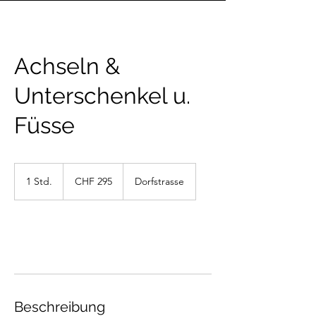
Achseln &
Unterschenkel u.
Füsse
295
Schweizer
1 Std.
1
CHF 295
Dorfstrasse
Franken
S
t
d
Weiter
Beschreibung