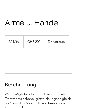
Arme u. Hände
200
Schweizer
30 Min.
3
CHF 200
Dorfstrasse
Franken
0
M
i
n
Weiter
.
Beschreibung
Wir ermöglichen Ihnen mit unseren Laser-
Treatments schöne, glatte Haut ganz gleich,
ob Gesicht, Rücken, Unterschenkel oder
Intimbereich.