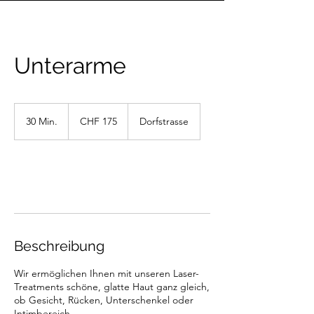
Unterarme
175
Schweizer
30 Min.
3
CHF 175
Dorfstrasse
Franken
0
M
i
n
Weiter
.
Beschreibung
Wir ermöglichen Ihnen mit unseren Laser-
Treatments schöne, glatte Haut ganz gleich,
ob Gesicht, Rücken, Unterschenkel oder
Intimbereich.